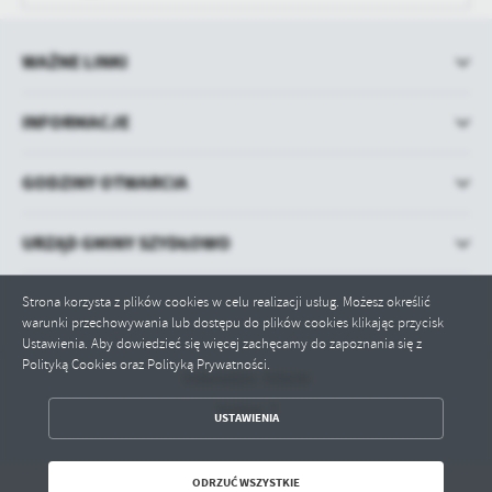
WAŻNE LINKI
INFORMACJE
GODZINY OTWARCIA
URZĄD GMINY SZYDŁOWO
Strona korzysta z plików cookies w celu realizacji usług. Możesz określić
warunki przechowywania lub dostępu do plików cookies klikając przycisk
Ustawienia. Aby dowiedzieć się więcej zachęcamy do zapoznania się z
Polityką Cookies oraz Polityką Prywatności.
Odwiedzin: 935636
ZAPISZ WYBRANE
Online: 7
USTAWIENIA
ODRZUĆ WSZYSTKIE
ODRZUĆ WSZYSTKIE